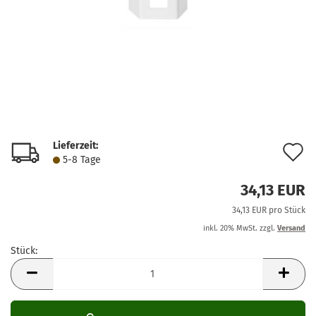
Lieferzeit:
A
5-8 Tage
d
34,13 EUR
M
34,13 EUR pro Stück
inkl. 20% MwSt. zzgl.
Versand
Stück:
Stück