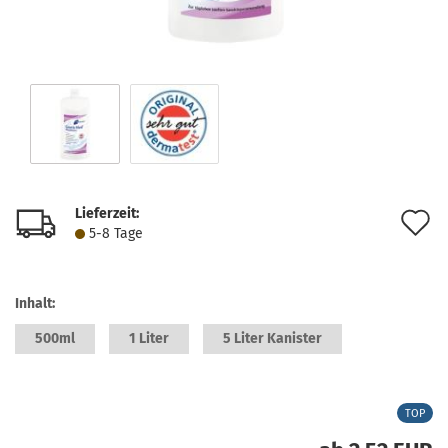
Lieferzeit:
A
5-8 Tage
d
M
Inhalt:
500ml
1 Liter
5 Liter Kanister
TOP